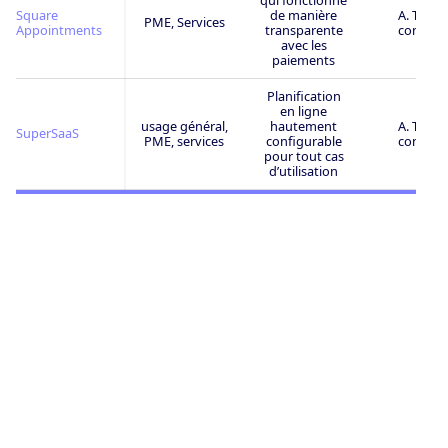
qui fonctionne
Square
de manière
A. Très
PME, Services
Appointments
transparente
connu
avec les
paiements
Planification
en ligne
usage général,
hautement
A. Très
SuperSaaS
PME, services
configurable
connu
pour tout cas
d’utilisation