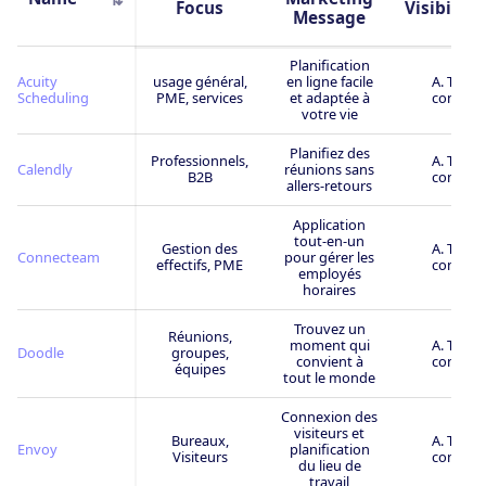
Focus
Visibility
Message
Planification
Acuity
usage général,
en ligne facile
A. Très
Scheduling
PME, services
et adaptée à
connu
votre vie
Planifiez des
Professionnels,
A. Très
Calendly
réunions sans
B2B
connu
allers-retours
Application
tout-en-un
Gestion des
A. Très
Connecteam
pour gérer les
effectifs, PME
connu
employés
horaires
Trouvez un
Réunions,
moment qui
A. Très
Doodle
groupes,
convient à
connu
équipes
tout le monde
Connexion des
visiteurs et
Bureaux,
A. Très
Envoy
planification
Visiteurs
connu
du lieu de
travail