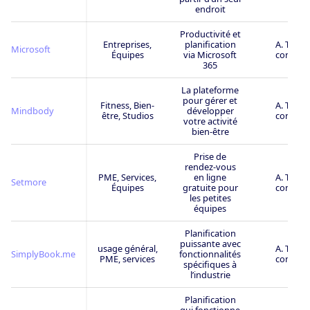
endroit
Productivité et
Entreprises,
planification
A. Très
Microsoft
Équipes
via Microsoft
connu
365
La plateforme
pour gérer et
Fitness, Bien-
A. Très
Mindbody
développer
être, Studios
connu
votre activité
bien-être
Prise de
rendez-vous
PME, Services,
en ligne
A. Très
Setmore
Équipes
gratuite pour
connu
les petites
équipes
Planification
puissante avec
usage général,
A. Très
SimplyBook.me
fonctionnalités
PME, services
connu
spécifiques à
l’industrie
Planification