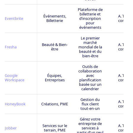
Plateforme de
billetterie et
Événements,
A. Très
Eventbrite
d’inscription
Billetterie
connu
pour
événements
Le premier
marché
Beauté & Bien-
A. Très
Fresha
mondial de la
être
connu
beauté et du
bien-être
Outils de
collaboration
Google
Équipes,
avec
A. Très
Workspace
Entreprises
planification
connu
basée sur un
calendrier
Gestion du
A. Très
HoneyBook
Créations, PME
flux client
connu
tout-en-un
Gérez votre
entreprise de
Services sur le
A. Très
Jobber
services à
terrain, PME
connu
partir d’un seul