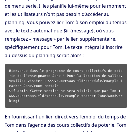
de menuiserie. Il les planifie lui-même pour le moment
et les utilisateurs n’ont pas besoin d’accéder au
planning. Vous pouvez lier Tom à son emploi du temps
avec le texte automatique $if {message}, où vous
remplacez « message » par le lien supplémentaire,
spécifiquement pour Tom. Le texte intégral à inscrire
au-dessus du planning serait alors :
Bienvenue dans le programme de cours collectifs de pote
rie de l'enseignante Jane ! Pour la location de salles,
veuillez visiter : www.supersaas.tld/schedule/example-t
eacher-Jane/room-rentals
$if admin {Cette section ne sera visible que par Tom :
www.supersaas.tld/schedule/example-teacher-Jane/woodwor
king}
En fournissant un lien direct vers l’emploi du temps de
Tom dans l’agenda des cours collectifs de poterie, Tom